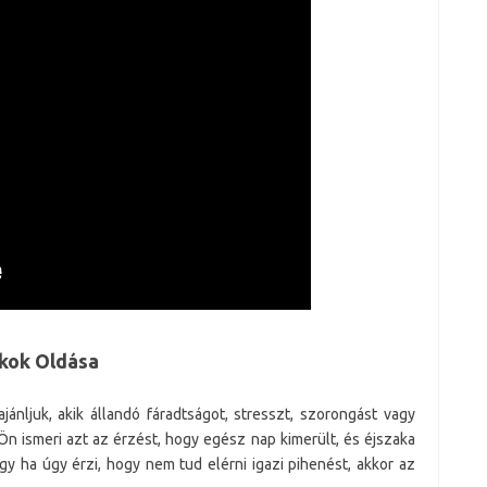
kkok Oldása
nljuk, akik állandó fáradtságot, stresszt, szorongást vagy
a Ön ismeri azt az érzést, hogy egész nap kimerült, és éjszaka
gy ha úgy érzi, hogy nem tud elérni igazi pihenést, akkor az