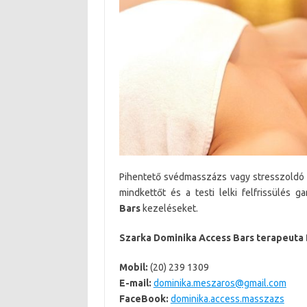
Pihentető svédmasszázs vagy stresszoldó 
mindkettőt és a testi lelki felfrissülés ga
Bars
kezeléseket.
Szarka Dominika Access Bars terapeut
Mobil:
(20) 239 1309
E-mail:
dominika.meszaros@gmail.com
FaceBook:
dominika.access.masszazs