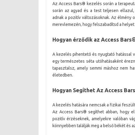
Az Access Bars® kezelés során a terapeuták
során az agyad és a test teljesen ellazul
adnak a pozitív változásoknak. Az élmény 
merevlemezén, hogy felszabadítsd a helyet 
Hogyan érződik az Access Bars®
A kezelés pihentető és nyugtató hatással 
egy természetes séta utóhatásaként érezn
tapasztalsz, amely semmi máshoz nem has
életedben.
Hogyan Segíthet Az Access Bar
A kezelés hatására nemcsak a fizikai feszül
Az Access Bars® segíthet abban, hogy el
pozitív érzéseknek, amelyekre valóban vá
könnyebben találják meg a belső békét és az 