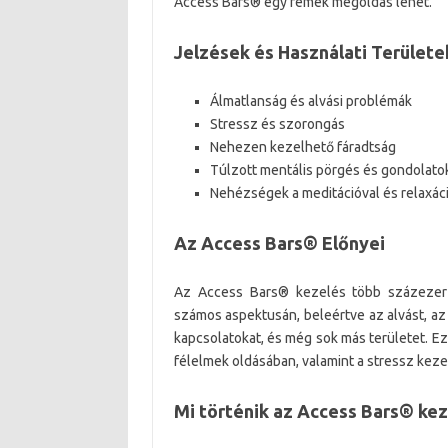
Access Bars® egy remek megoldás lehet.
Jelzések és Használati Területe
Álmatlanság és alvási problémák
Stressz és szorongás
Nehezen kezelhető fáradtság
Túlzott mentális pörgés és gondolato
Nehézségek a meditációval és relaxác
Az Access Bars® Előnyei
Az Access Bars® kezelés több százezer 
számos aspektusán, beleértve az alvást, az 
kapcsolatokat, és még sok más területet. Ez
félelmek oldásában, valamint a stressz kez
Mi történik az Access Bars® kez