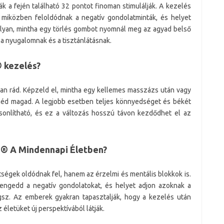
 a fején található 32 pontot finoman stimulálják. A kezelés
, miközben feloldódnak a negatív gondolatminták, és helyet
olyan, mintha egy törlés gombot nyomnál meg az agyad belső
a nyugalomnak és a tisztánlátásnak.
 kezelés?
van rád. Képzeld el, mintha egy kellemes masszázs után vagy
éd magad. A legjobb esetben teljes könnyedséget és békét
onlítható, és ez a változás hosszú távon kezdődhet el az
s® A Mindennapi Életben?
tségek oldódnak fel, hanem az érzelmi és mentális blokkok is.
engedd a negatív gondolatokat, és helyet adjon azoknak a
gsz. Az emberek gyakran tapasztalják, hogy a kezelés után
életüket új perspektívából látják.