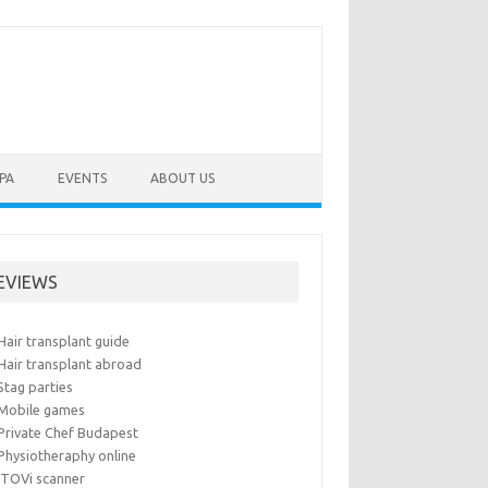
PA
EVENTS
ABOUT US
EVIEWS
Hair transplant guide
Hair transplant abroad
Stag parties
Mobile games
Private Chef Budapest
Physiotheraphy online
iTOVi scanner