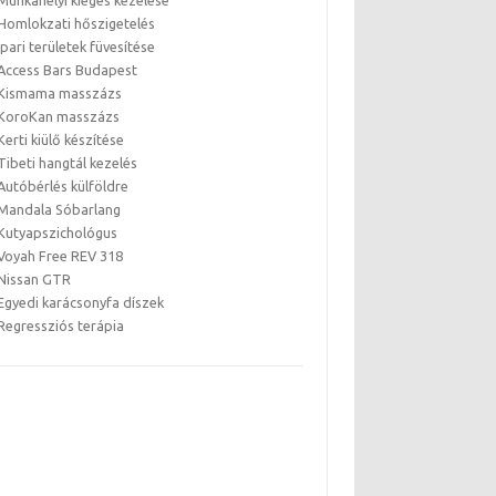
Munkahelyi kiégés kezelése
Homlokzati hőszigetelés
Ipari területek füvesítése
Access Bars Budapest
Kismama masszázs
KoroKan masszázs
Kerti kiülő készítése
Tibeti hangtál kezelés
Autóbérlés külföldre
Mandala Sóbarlang
Kutyapszichológus
Voyah Free REV 318
Nissan GTR
Egyedi karácsonyfa díszek
Regressziós terápia