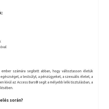
k:
k
ióval
ember számára segített abban, hogy változtasson életük
egészséget, a testsúlyt, a pénzügyeket, a szexuális életet, a
en kívül az Access Bars® segít a mélyebb lelki tisztulásban, a
elésében.
elés során?