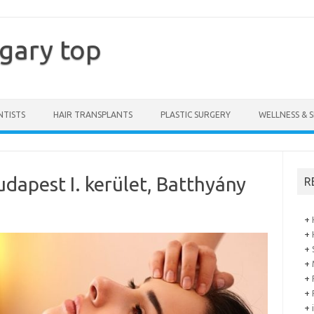
gary top
NTISTS
HAIR TRANSPLANTS
PLASTIC SURGERY
WELLNESS & S
udapest I. kerület, Batthyány
R
+
+
+
+
+
+
+