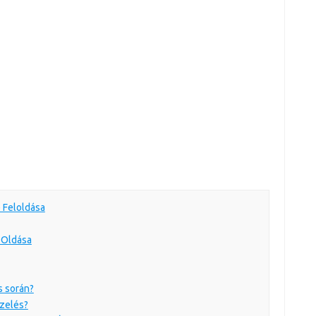
 Feloldása
 Oldása
s során?
zelés?