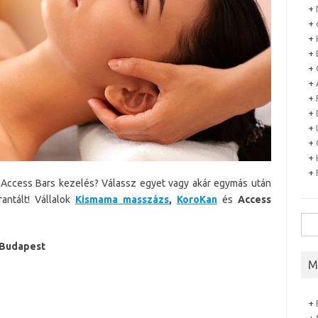
+
+
+
+
+
+
+
+
+
+
+
+
Access Bars kezelés? Válassz egyet vagy akár egymás után
rantált! Vállalok
Kismama masszázs
,
KoroKan
és
Access
Sea
for:
a Budapest
M
+