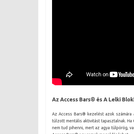
Az Access Bars® és A Lelki Blo
Az Access Bars® kezelést azok számára ajá
túlzott mentális aktivitást tapasztalnak. H
nem tud pihenni, mert az agya túlpörög, va