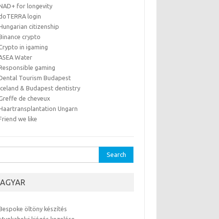
NAD+ for longevity
doTERRA login
Hungarian citizenship
Binance crypto
Crypto in igaming
ASEA Water
Responsible gaming
Dental Tourism Budapest
Iceland & Budapest dentistry
Greffe de cheveux
Haartransplantation Ungarn
Friend we like
rch
AGYAR
Bespoke öltöny készítés