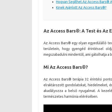
Hogyan Segíthet Az Access Bars® A
Kinek Ajánlott Az Access Bars®?
Az Access Bars®: A Test és Az 
Az Access Bars® egy olyan egyedülálló tec
területein, hogy gyengéd érintéssel old
megszabadulni mindentől, ami gátolhatja a 
Mi Az Access Bars®?
Az Access Bars® terápia 32 érintési ponto
elraktározott gondolatokat, hiedelmeket, é
akadályozza a belső nyugalmat. A kezelé
természetes harmónia elérésében.