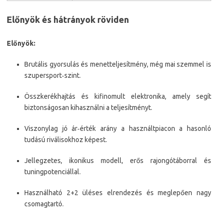
Előnyök és hátrányok röviden
Előnyök:
Brutális gyorsulás és menetteljesítmény, még mai szemmel is
szupersport‑szint.
Összkerékhajtás és kifinomult elektronika, amely segít
biztonságosan kihasználni a teljesítményt.
Viszonylag jó ár‑érték arány a használtpiacon a hasonló
tudású riválisokhoz képest.
Jellegzetes, ikonikus modell, erős rajongótáborral és
tuningpotenciállal.
Használható 2+2 üléses elrendezés és meglepően nagy
csomagtartó.