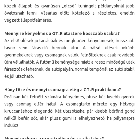
közeli állapot, és gyanúsan „olcsó” tuningolt példányoknál jobb
óvatosnak lenni. Vásárlás előtt kötelező a részletes, emelőn
végzett állapotfelmérés.
Mennyire kényelmes a GT‑R utastere hosszabb utakra?
Az első ülések jó tartásúak és meglepően kényelmesek, hosszabb
távon sem fárasztó bennük ülni. A hátsó ülések inkább
gyermekeknek vagy csomagnak valók, felnőtteknek csak rövidebb
útra vállalhatók. A futómű keménysége miatt a rossz minőségű utak
fárasztóak lehetnek, de autópályán, normál tempónál az autó stabil
és jól utazható.
Hány főre és mennyi csomagra elég a GT‑R praktikuma?
Reálisan két felnőtt számára kényelmes, plusz két kisebb gyerek
vagy csomag elfér hátul. A csomagtartó mérete egy hétvégi
kiruccanáshoz elegendő: két utazótáska, pár kisebb bőrönd gond
nélkül befér, sőt, akár plusz gumi is elhelyezhető, ha pályanapra
indulsz.
Mennyire drága a szervizelése és az alkatrész?