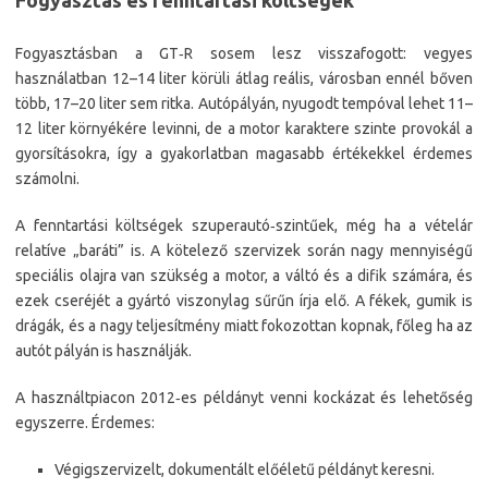
Fogyasztás és fenntartási költségek
Fogyasztásban a GT‑R sosem lesz visszafogott: vegyes
használatban 12–14 liter körüli átlag reális, városban ennél bőven
több, 17–20 liter sem ritka. Autópályán, nyugodt tempóval lehet 11–
12 liter környékére levinni, de a motor karaktere szinte provokál a
gyorsításokra, így a gyakorlatban magasabb értékekkel érdemes
számolni.
A fenntartási költségek szuperautó‑szintűek, még ha a vételár
relatíve „baráti” is. A kötelező szervizek során nagy mennyiségű
speciális olajra van szükség a motor, a váltó és a difik számára, és
ezek cseréjét a gyártó viszonylag sűrűn írja elő. A fékek, gumik is
drágák, és a nagy teljesítmény miatt fokozottan kopnak, főleg ha az
autót pályán is használják.
A használtpiacon 2012‑es példányt venni kockázat és lehetőség
egyszerre. Érdemes:
Végigszervizelt, dokumentált előéletű példányt keresni.