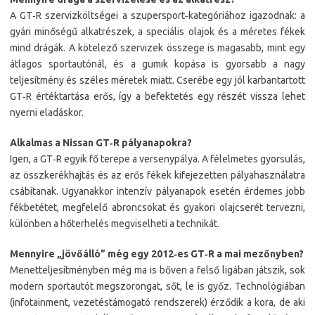
A GT‑R szervizköltségei a szupersport‑kategóriához igazodnak: a
gyári minőségű alkatrészek, a speciális olajok és a méretes fékek
mind drágák. A kötelező szervizek összege is magasabb, mint egy
átlagos sportautónál, és a gumik kopása is gyorsabb a nagy
teljesítmény és széles méretek miatt. Cserébe egy jól karbantartott
GT‑R értéktartása erős, így a befektetés egy részét vissza lehet
nyerni eladáskor.
Alkalmas a Nissan GT‑R pályanapokra?
Igen, a GT‑R egyik fő terepe a versenypálya. A félelmetes gyorsulás,
az összkerékhajtás és az erős fékek kifejezetten pályahasználatra
csábítanak. Ugyanakkor intenzív pályanapok esetén érdemes jobb
fékbetétet, megfelelő abroncsokat és gyakori olajcserét tervezni,
különben a hőterhelés megviselheti a technikát.
Mennyire „jövőálló” még egy 2012‑es GT‑R a mai mezőnyben?
Menetteljesítményben még ma is bőven a felső ligában játszik, sok
modern sportautót megszorongat, sőt, le is győz. Technológiában
(infotainment, vezetéstámogató rendszerek) érződik a kora, de aki