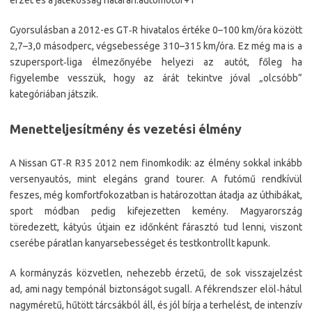
érzet és a játékosság határán.
automotor
+1
Gyorsulásban a 2012-es GT‑R hivatalos értéke 0–100 km/óra között
2,7–3,0 másodperc, végsebessége 310–315 km/óra. Ez még ma is a
szupersport‑liga élmezőnyébe helyezi az autót, főleg ha
figyelembe vesszük, hogy az árát tekintve jóval „olcsóbb”
kategóriában játszik.
Menetteljesítmény és vezetési élmény
A Nissan GT‑R R35 2012 nem finomkodik: az élmény sokkal inkább
versenyautós, mint elegáns grand tourer. A futómű rendkívül
feszes, még komfortfokozatban is határozottan átadja az úthibákat,
sport módban pedig kifejezetten kemény. Magyarország
töredezett, kátyús útjain ez időnként fárasztó tud lenni, viszont
cserébe páratlan kanyarsebességet és testkontrollt kapunk.
A kormányzás közvetlen, nehezebb érzetű, de sok visszajelzést
ad, ami nagy tempónál biztonságot sugall. A fékrendszer elöl‑hátul
nagyméretű, hűtött tárcsákból áll, és jól bírja a terhelést, de intenzív