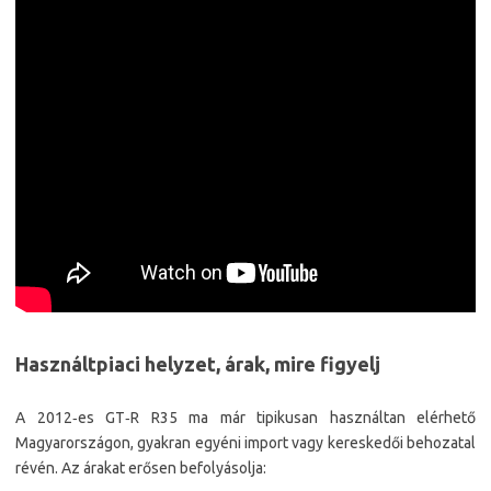
Használtpiaci helyzet, árak, mire figyelj
A 2012‑es GT‑R R35 ma már tipikusan használtan elérhető
Magyarországon, gyakran egyéni import vagy kereskedői behozatal
révén. Az árakat erősen befolyásolja: