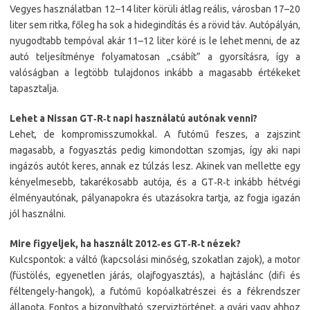
Vegyes használatban 12–14 liter körüli átlag reális, városban 17–20
liter sem ritka, főleg ha sok a hidegindítás és a rövid táv. Autópályán,
nyugodtabb tempóval akár 11–12 liter köré is le lehet menni, de az
autó teljesítménye folyamatosan „csábít” a gyorsításra, így a
valóságban a legtöbb tulajdonos inkább a magasabb értékeket
tapasztalja.
Lehet a Nissan GT‑R‑t napi használatú autónak venni?
Lehet, de kompromisszumokkal. A futómű feszes, a zajszint
magasabb, a fogyasztás pedig kimondottan szomjas, így aki napi
ingázós autót keres, annak ez túlzás lesz. Akinek van mellette egy
kényelmesebb, takarékosabb autója, és a GT‑R‑t inkább hétvégi
élményautónak, pályanapokra és utazásokra tartja, az fogja igazán
jól használni.
Mire figyeljek, ha használt 2012‑es GT‑R‑t nézek?
Kulcspontok: a váltó (kapcsolási minőség, szokatlan zajok), a motor
(füstölés, egyenetlen járás, olajfogyasztás), a hajtáslánc (difi és
féltengely-hangok), a futómű kopóalkatrészei és a fékrendszer
állapota. Fontos a bizonyítható szerviztörténet, a gyári vagy ahhoz