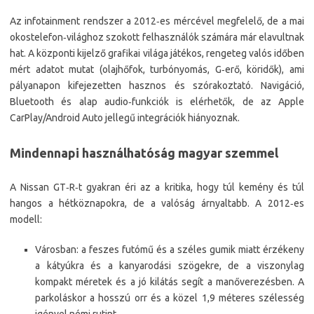
Az infotainment rendszer a 2012‑es mércével megfelelő, de a mai
okostelefon‑világhoz szokott felhasználók számára már elavultnak
hat. A központi kijelző grafikai világa játékos, rengeteg valós időben
mért adatot mutat (olajhőfok, turbónyomás, G‑erő, köridők), ami
pályanapon kifejezetten hasznos és szórakoztató. Navigáció,
Bluetooth és alap audio‑funkciók is elérhetők, de az Apple
CarPlay/Android Auto jellegű integrációk hiányoznak.
Mindennapi használhatóság magyar szemmel
A Nissan GT‑R‑t gyakran éri az a kritika, hogy túl kemény és túl
hangos a hétköznapokra, de a valóság árnyaltabb. A 2012‑es
modell:
Városban: a feszes futómű és a széles gumik miatt érzékeny
a kátyúkra és a kanyarodási szögekre, de a viszonylag
kompakt méretek és a jó kilátás segít a manőverezésben. A
parkoláskor a hosszú orr és a közel 1,9 méteres szélesség