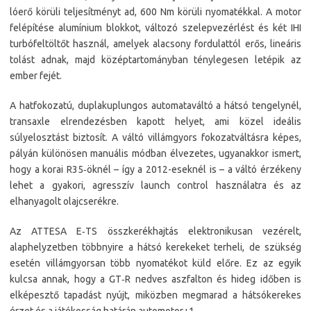
lóerő körüli teljesítményt ad, 600 Nm körüli nyomatékkal. A motor
felépítése alumínium blokkot, változó szelepvezérlést és két IHI
turbófeltöltőt használ, amelyek alacsony fordulattól erős, lineáris
tolást adnak, majd középtartományban ténylegesen letépik az
ember fejét.
A hatfokozatú, duplakuplungos automataváltó a hátsó tengelynél,
transaxle elrendezésben kapott helyet, ami közel ideális
súlyelosztást biztosít. A váltó villámgyors fokozatváltásra képes,
pályán különösen manuális módban élvezetes, ugyanakkor ismert,
hogy a korai R35‑öknél – így a 2012-eseknél is – a váltó érzékeny
lehet a gyakori, agresszív launch control használatra és az
elhanyagolt olajcserékre.
Az ATTESA E‑TS összkerékhajtás elektronikusan vezérelt,
alaphelyzetben többnyire a hátsó kerekeket terheli, de szükség
esetén villámgyorsan több nyomatékot küld előre. Ez az egyik
kulcsa annak, hogy a GT‑R nedves aszfalton és hideg időben is
elképesztő tapadást nyújt, miközben megmarad a hátsókerekes