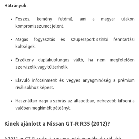
Hátrányok:
Feszes, kemény futómű, ami a magyar utakon
kompromisszumot jelent.
Magas fogyasztás és szupersport‑szintű fenntartási
költségek.
Érzékeny duplakuplungos váltó, ha nem megfelelően
szervizelik vagy túlterhelik.
Elavuló infotainment és vegyes anyagminőség a prémium
riválisokhoz képest.
Használtan nagy a szórás az állapotban, nehezebb kifogni a
valóban megkímélt példányt.
Kinek ajánlott a Nissan GT‑R R35 (2012)?
A 2012‑es GT‑R azoknak a magyar autórajongóknak szól, akik: