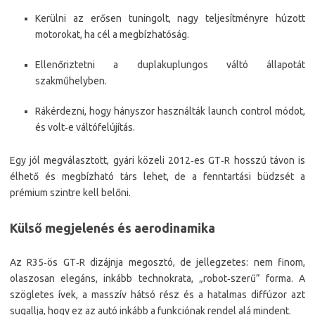
Kerülni az erősen tuningolt, nagy teljesítményre húzott
motorokat, ha cél a megbízhatóság.
Ellenőriztetni a duplakuplungos váltó állapotát
szakműhelyben.
Rákérdezni, hogy hányszor használták launch control módot,
és volt‑e váltófelújítás.
Egy jól megválasztott, gyári közeli 2012‑es GT‑R hosszú távon is
élhető és megbízható társ lehet, de a fenntartási büdzsét a
prémium szintre kell belőni.
Külső megjelenés és aerodinamika
Az R35‑ös GT‑R dizájnja megosztó, de jellegzetes: nem finom,
olaszosan elegáns, inkább technokrata, „robot‑szerű” forma. A
szögletes ívek, a masszív hátsó rész és a hatalmas diffúzor azt
sugallja, hogy ez az autó inkább a funkciónak rendel alá mindent.