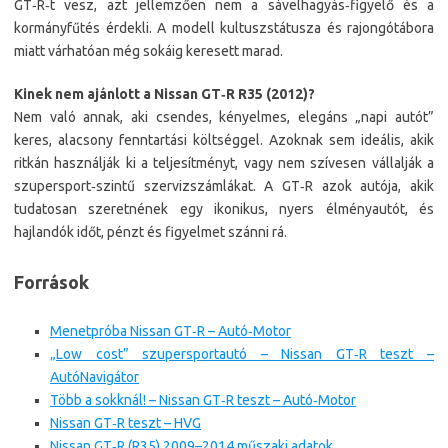
GT‑R‑t vesz, azt jellemzően nem a sávelhagyás‑figyelő és a
kormányfűtés érdekli. A modell kultuszstátusza és rajongótábora
miatt várhatóan még sokáig keresett marad.
Kinek nem ajánlott a Nissan GT‑R R35 (2012)?
Nem való annak, aki csendes, kényelmes, elegáns „napi autót”
keres, alacsony fenntartási költséggel. Azoknak sem ideális, akik
ritkán használják ki a teljesítményt, vagy nem szívesen vállalják a
szupersport‑szintű szervizszámlákat. A GT‑R azok autója, akik
tudatosan szeretnének egy ikonikus, nyers élményautót, és
hajlandók időt, pénzt és figyelmet szánni rá.
Források
Menetpróba Nissan GT‑R – Autó‑Motor
„Low cost” szupersportautó – Nissan GT‑R teszt –
AutóNavigátor
Több a sokknál! – Nissan GT‑R teszt – Autó‑Motor
Nissan GT‑R teszt – HVG
Nissan GT‑R (R35) 2009–2014 műszaki adatok