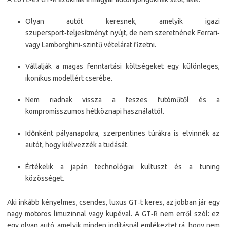
Olyan autót keresnek, amelyik igazi
szupersport‑teljesítményt nyújt, de nem szeretnének Ferrari‑
vagy Lamborghini‑szintű vételárat fizetni.
Vállalják a magas fenntartási költségeket egy különleges,
ikonikus modellért cserébe.
Nem riadnak vissza a feszes futóműtől és a
kompromisszumos hétköznapi használattól.
Időnként pályanapokra, szerpentines túrákra is elvinnék az
autót, hogy kiélvezzék a tudását.
Értékelik a japán technológiai kultuszt és a tuning
közösséget.
Aki inkább kényelmes, csendes, luxus GT‑t keres, az jobban jár egy
nagy motoros limuzinnal vagy kupéval. A GT‑R nem erről szól: ez
egy olyan autó, amelyik minden indításnál emlékeztet rá, hogy nem