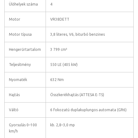
Ülőhelyek száma
4
Motor
VR38DETT
Motor típusa
3,8 literes, V6, biturbó benzines
Hengerűrtartalom
3 799 cm³
Teljesítmény
550 LE (405 kW)
Nyomaték
632 Nm
Hajtás
Összkerékhajtás (ATTESA E‑TS)
Váltó
6 fokozatú duplakuplungos automata (GR6)
Gyorsulás 0–100
kb. 2,8–3,0 mp
km/h