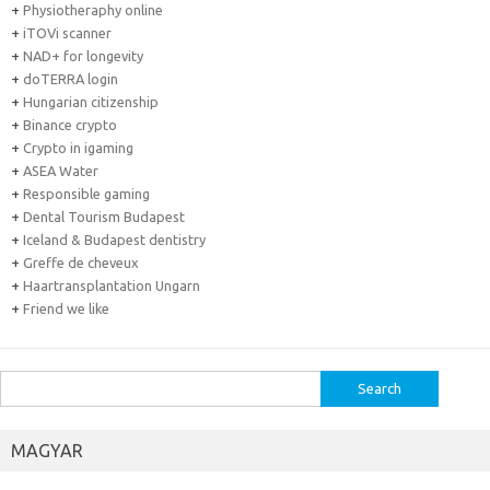
+
Physiotheraphy online
+
iTOVi scanner
+
NAD+ for longevity
+
doTERRA login
+
Hungarian citizenship
+
Binance crypto
+
Crypto in igaming
+
ASEA Water
+
Responsible gaming
+
Dental Tourism Budapest
+
Iceland & Budapest dentistry
+
Greffe de cheveux
+
Haartransplantation Ungarn
+
Friend we like
Search
for:
MAGYAR