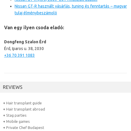
Nissan GT‑R használt vásárlás, tuning és fenntartás – magyar
tulaj élménybeszámoló
Van egy ilyen csoda eladó:
Dongfeng Szalon Érd
Érd, Iparos u. 38, 2030
+36 70 391 1083
REVIEWS
+
Hair transplant guide
+
Hair transplant abroad
+
Stag parties
+
Mobile games
+
Private Chef Budapest