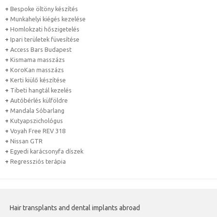
+
Bespoke öltöny készítés
+
Munkahelyi kiégés kezelése
+
Homlokzati hőszigetelés
+
Ipari területek füvesítése
+
Access Bars Budapest
+
Kismama masszázs
+
KoroKan masszázs
+
Kerti kiülő készítése
+
Tibeti hangtál kezelés
+
Autóbérlés külföldre
+
Mandala Sóbarlang
+
Kutyapszichológus
+
Voyah Free REV 318
+
Nissan GTR
+
Egyedi karácsonyfa díszek
+
Regressziós terápia
Hair transplants and dental implants abroad