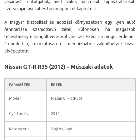
vásárlást fontolgatják, mert valós használati tapasztalatokat,
szervizajánlásokat és tuningtippeket kaphatnak.
A magyar biztosítási és adózási környezetben egy ilyen autó
fenntartása számottevő tétel, különösen ha magasabb
teljesítményre hangolt verzióról van szó. Ezért a tuningot érdemes
átgondoltan, fokozatosan és megbízható szakműhelyre bízva
elvégeztetni.
Nissan GT-R R35 (2012) – Műszaki adatok
PARAMÉTER
ÉRTÉK
Modell
Nissan GT‑R (R35)
Gyártási év
2012
Karosszéria
2 ajtós kupé