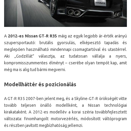
A
2012-es Nissan GT‑R R35
máig az egyik legjobb ár‑érték arányú
szupersportautó: brutális gyorsulás, elképesztő tapadás és
meglepően használható mindennapi csomagtartóval és utastérrel.
Aki „Godzillát” választja, az tudatosan vállalja a nyers,
kompromisszummentes élményt – cserébe olyan tempót kap, amit
még ma is alig tud bármi megverni.
Modellháttér és pozicionálás
A GT‑R R35 2007-ben jelent meg, és a Skyline‑GT‑R örökségét vitte
tovább teljesen önálló modellként, a Nissan technológiai
kirakataként. A 2012-es modellév a korai széria továbbfejlesztett
változata: finomhangolt motorvezérlés, módosított váltóprogram
és részben javított megbízhatóság jellemzi.