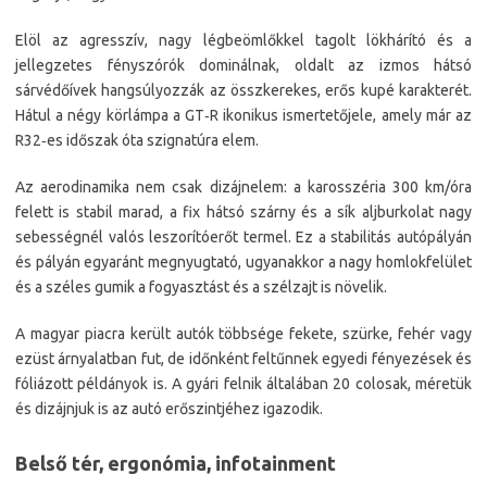
Elöl az agresszív, nagy légbeömlőkkel tagolt lökhárító és a
jellegzetes fényszórók dominálnak, oldalt az izmos hátsó
sárvédőívek hangsúlyozzák az összkerekes, erős kupé karakterét.
Hátul a négy körlámpa a GT‑R ikonikus ismertetőjele, amely már az
R32‑es időszak óta szignatúra elem.
Az aerodinamika nem csak dizájnelem: a karosszéria 300 km/óra
felett is stabil marad, a fix hátsó szárny és a sík aljburkolat nagy
sebességnél valós leszorítóerőt termel. Ez a stabilitás autópályán
és pályán egyaránt megnyugtató, ugyanakkor a nagy homlokfelület
és a széles gumik a fogyasztást és a szélzajt is növelik.
A magyar piacra került autók többsége fekete, szürke, fehér vagy
ezüst árnyalatban fut, de időnként feltűnnek egyedi fényezések és
fóliázott példányok is. A gyári felnik általában 20 colosak, méretük
és dizájnjuk is az autó erőszintjéhez igazodik.
Belső tér, ergonómia, infotainment