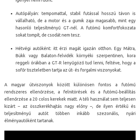
igényel némi rutint.
Autópályán: tempomattal, stabil futással hosszú távon is
vállalható, de a motor és a gumik zaja magasabb, mint egy
hasonló teljesítményű GT‑nél. A futómű komfortfokozata
sokat tompít, de csodát nem tesz.
Hétvégi autóként: itt érzi magát igazán otthon. Egy Mátra,
Bükk vagy Balaton‑felvidék környéki szerpentinen, kora
reggeli órákban a GT‑R lenyűgöző tud lenni, feltéve, hogy a
sofőr tiszteletben tartja az út- és forgalmi viszonyokat.
A magyar útviszonyok között különösen fontos a futómű
rendszeres ellenőrzése, a felnitörések és a futómű‑beállítás
ellenőrzése a 20 colos kerekek miatt. A téli használat sem teljesen
kizárt – az összkerékhajtás nagy előny –, de ilyen értékű és
teljesítményű autót többen inkább szezonális, nyári
élményautóként tartanak.