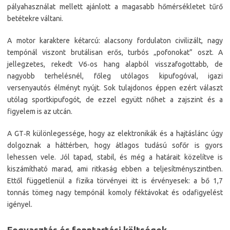
pályahasználat mellett ajánlott a magasabb hőmérsékletet tűrő
betétekre váltani.
A motor karaktere kétarcú: alacsony fordulaton civilizált, nagy
tempónál viszont brutálisan erős, turbós „pofonokat” oszt. A
jellegzetes, rekedt V6‑os hang alapból visszafogottabb, de
nagyobb terhelésnél, főleg utólagos kipufogóval, igazi
versenyautós élményt nyújt. Sok tulajdonos éppen ezért választ
utólag sportkipufogót, de ezzel együtt nőhet a zajszint és a
figyelem is az utcán.
A GT‑R különlegessége, hogy az elektronikák és a hajtáslánc úgy
dolgoznak a háttérben, hogy átlagos tudású sofőr is gyors
lehessen vele. Jól tapad, stabil, és még a határait közelítve is
kiszámítható marad, ami ritkaság ebben a teljesítményszintben.
Ettől függetlenül a fizika törvényei itt is érvényesek: a bő 1,7
tonnás tömeg nagy tempónál komoly féktávokat és odafigyelést
igényel.