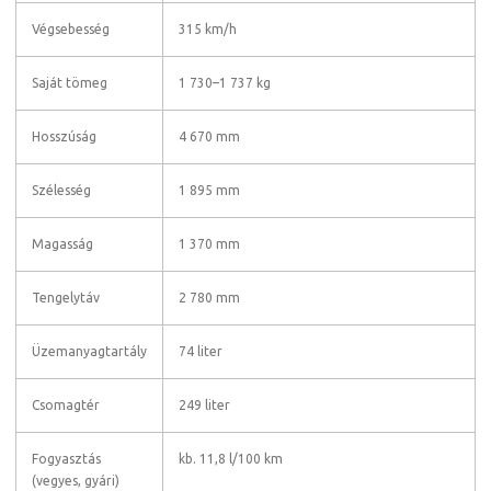
Végsebesség
315 km/h
Saját tömeg
1 730–1 737 kg
Hosszúság
4 670 mm
Szélesség
1 895 mm
Magasság
1 370 mm
Tengelytáv
2 780 mm
Üzemanyagtartály
74 liter
Csomagtér
249 liter
Fogyasztás
kb. 11,8 l/100 km
(vegyes, gyári)