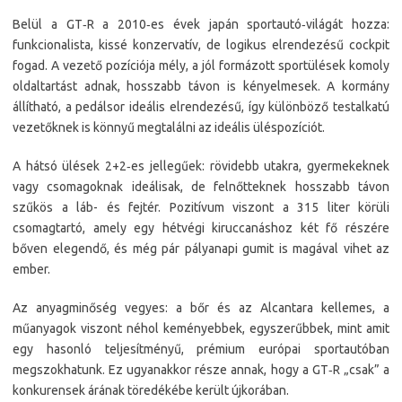
Belül a GT‑R a 2010‑es évek japán sportautó‑világát hozza:
funkcionalista, kissé konzervatív, de logikus elrendezésű cockpit
fogad. A vezető pozíciója mély, a jól formázott sportülések komoly
oldaltartást adnak, hosszabb távon is kényelmesek. A kormány
állítható, a pedálsor ideális elrendezésű, így különböző testalkatú
vezetőknek is könnyű megtalálni az ideális üléspozíciót.
A hátsó ülések 2+2‑es jellegűek: rövidebb utakra, gyermekeknek
vagy csomagoknak ideálisak, de felnőtteknek hosszabb távon
szűkös a láb- és fejtér. Pozitívum viszont a 315 liter körüli
csomagtartó, amely egy hétvégi kiruccanáshoz két fő részére
bőven elegendő, és még pár pályanapi gumit is magával vihet az
ember.
Az anyagminőség vegyes: a bőr és az Alcantara kellemes, a
műanyagok viszont néhol keményebbek, egyszerűbbek, mint amit
egy hasonló teljesítményű, prémium európai sportautóban
megszokhatunk. Ez ugyanakkor része annak, hogy a GT‑R „csak” a
konkurensek árának töredékébe került újkorában.