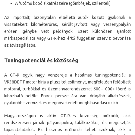
A futómű kopó alkatrészeire (gömbfejek, szilentek).
Az importált, bizonytalan előéletű autók között gyakoriak a
visszatekert kilométerórás, sérült‑javított vagy versenypályán
erősen igénybe vett példányok. Ezért különösen ajánlott
márkaspecialista vagy GT‑R‑hez értő független szerviz bevonása
az átvizsgálásba.
Tuningpotenciál és közösség
A GT‑R egyik nagy vonzereje a hatalmas tuningpotenciál: a
VR38DETT motor bírja a plusz teljesítményt, megfelelően felépített
motorral, turbókkal és üzemanyagrendszerrel 600–1000+ lóerő is
kihozható belőle. Ennek persze ára van: drágább alkatrészek,
gyakoribb szervizek és megnövekedett meghibásodási rizikó.
Magyarországon is aktív GT‑R‑es közösség működik, akik
rendszeresen járnak pályanapokra, találkozókra, és megosztják
tapasztalataikat. Ez hasznos erőforrás lehet azoknak, akik a