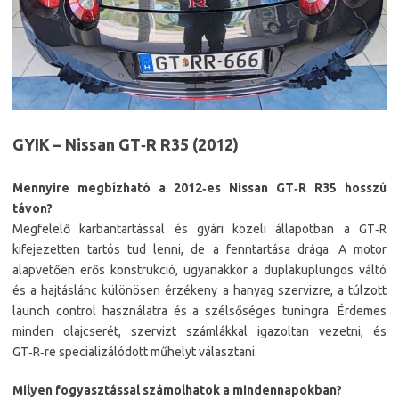
GYIK – Nissan GT‑R R35 (2012)
Mennyire megbízható a 2012‑es Nissan GT‑R R35 hosszú
távon?
Megfelelő karbantartással és gyári közeli állapotban a GT‑R
kifejezetten tartós tud lenni, de a fenntartása drága. A motor
alapvetően erős konstrukció, ugyanakkor a duplakuplungos váltó
és a hajtáslánc különösen érzékeny a hanyag szervizre, a túlzott
launch control használatra és a szélsőséges tuningra. Érdemes
minden olajcserét, szervizt számlákkal igazoltan vezetni, és
GT‑R‑re specializálódott műhelyt választani.
Milyen fogyasztással számolhatok a mindennapokban?