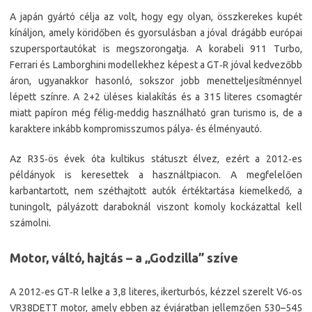
A japán gyártó célja az volt, hogy egy olyan, összkerekes kupét
kínáljon, amely köridőben és gyorsulásban a jóval drágább európai
szupersportautókat is megszorongatja. A korabeli 911 Turbo,
Ferrari és Lamborghini modellekhez képest a GT‑R jóval kedvezőbb
áron, ugyanakkor hasonló, sokszor jobb menetteljesítménnyel
lépett színre. A 2+2 üléses kialakítás és a 315 literes csomagtér
miatt papíron még félig‑meddig használható gran turismo is, de a
karaktere inkább kompromisszumos pálya‑ és élményautó.
Az R35‑ös évek óta kultikus státuszt élvez, ezért a 2012‑es
példányok is keresettek a használtpiacon. A megfelelően
karbantartott, nem széthajtott autók értéktartása kiemelkedő, a
tuningolt, pályázott daraboknál viszont komoly kockázattal kell
számolni.
Motor, váltó, hajtás – a „Godzilla” szíve
A 2012‑es GT‑R lelke a 3,8 literes, ikerturbós, kézzel szerelt V6‑os
VR38DETT motor, amely ebben az évjáratban jellemzően 530–545