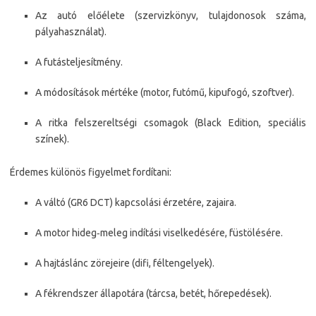
Az autó előélete (szervizkönyv, tulajdonosok száma,
pályahasználat).
A futásteljesítmény.
A módosítások mértéke (motor, futómű, kipufogó, szoftver).
A ritka felszereltségi csomagok (Black Edition, speciális
színek).
Érdemes különös figyelmet fordítani:
A váltó (GR6 DCT) kapcsolási érzetére, zajaira.
A motor hideg‑meleg indítási viselkedésére, füstölésére.
A hajtáslánc zörejeire (difi, féltengelyek).
A fékrendszer állapotára (tárcsa, betét, hőrepedések).