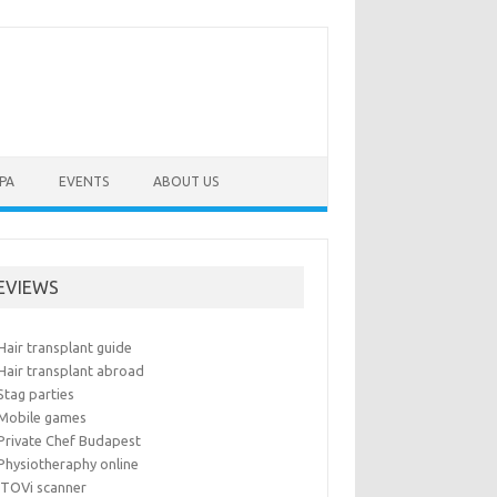
PA
EVENTS
ABOUT US
EVIEWS
Hair transplant guide
Hair transplant abroad
Stag parties
Mobile games
Private Chef Budapest
Physiotheraphy online
iTOVi scanner