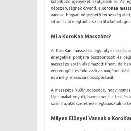
különböző igényeket szolgálnak ki. Az e
népszerűségnek örvend, a
KoroKan mass
vannak, hogyan végezhető terhesség alatt
információt megtudhatsz erről a különleges
Mi a KoroKan Masszázs?
A KoroKan masszázs egy olyan tradicion
energetikai pontjaira összpontosít, és célj
masszázs során alkalmazott finom, de haté
vérkeringést és fokozzák az oxigénellátást.
és a mély relaxációra összpontosít.
A masszázs különlegessége, hogy nemcsak 
fájdalmakat enyhíti, hanem segít a test és 
számára, akik szeretnék megtapasztalni a telj
Milyen Előnyei Vannak a KoroK