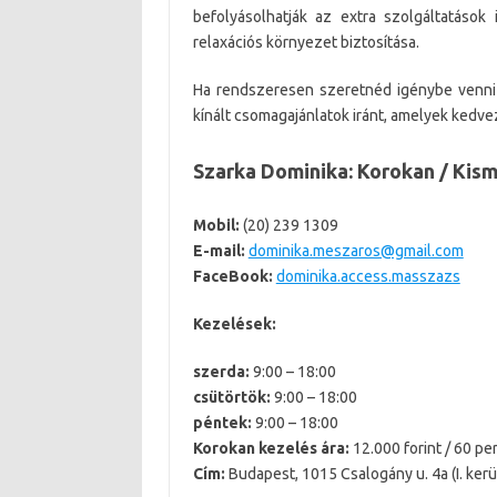
befolyásolhatják az extra szolgáltatások 
relaxációs környezet biztosítása.
Ha rendszeresen szeretnéd igénybe venni 
kínált csomagajánlatok iránt, amelyek kedve
Szarka Dominika: Korokan / Ki
Mobil:
(20) 239 1309
E-mail:
dominika.meszaros@gmail.com
FaceBook:
dominika.access.masszazs
Kezelések:
szerda:
9:00 – 18:00
csütörtök:
9:00 – 18:00
péntek:
9:00 – 18:00
Korokan kezelés ára:
12.000 forint / 60 pe
Cím:
Budapest, 1015 Csalogány u. 4a (I. ker