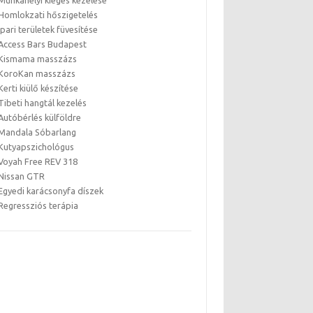
Munkahelyi kiégés kezelése
Homlokzati hőszigetelés
Ipari területek füvesítése
Access Bars Budapest
Kismama masszázs
KoroKan masszázs
Kerti kiülő készítése
Tibeti hangtál kezelés
Autóbérlés külföldre
Mandala Sóbarlang
Kutyapszichológus
Voyah Free REV 318
Nissan GTR
Egyedi karácsonyfa díszek
Regressziós terápia