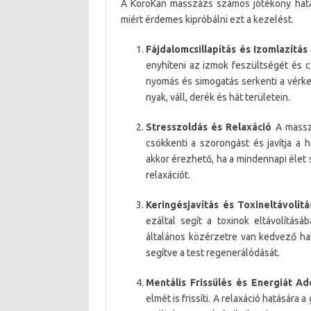
A KoroKan masszázs számos jótékony hatás
miért érdemes kipróbálni ezt a kezelést.
Fájdalomcsillapítás és Izomlazítás
enyhíteni az izmok feszültségét és c
nyomás és simogatás serkenti a vérke
nyak, váll, derék és hát területein.
Stresszoldás és Relaxáció
A masszá
csökkenti a szorongást és javítja a
akkor érezhető, ha a mindennapi élet s
relaxációt.
Keringésjavítás és Toxineltávolítá
ezáltal segít a toxinok eltávolítás
általános közérzetre van kedvező hat
segítve a test regenerálódását.
Mentális Frissülés és Energiát A
elmét is frissíti. A relaxáció hatására 