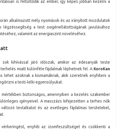
ntálisan is feltöltődik az ember, így képes jobban kezelni a
rán alkalmazott mély nyomások és az irányított mozdulatok
b légzéssegítség a test oxigénellátottságának javulásához
ntéséhez, valamint az energiaszint növeléséhez.
att
 sok kihívással járó időszak, amikor az édesanyák teste
terhelés miatt különféle fájdalmak léphetnek fel. A
KoroKan
ás lehet azoknak a kismamáknak, akik szeretnék enyhíteni a
őrizni a testi-lelki egyensúlyukat.
es mértékben biztonságos, amennyiben a kezelés szakember
különleges igényeivel. A masszázs kifejezetten a terhes nők
 változó testalkatot és az esetleges fájdalmas területeket,
at.
vérkeringést, enyhíti az izomfeszültséget és csökkenti a