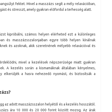
angsúlyt fektet. Mivel a masszázs segít a mély relaxációban,
gást és stresszt, amely gyakran előfordul a terhesség alatt.
st kipróbálni, számos helyen elérheted ezt a különleges
iban és masszázsszalonjaiban egyre több helyen kínálnak
őknek és azoknak, akik szeretnének mélyebb relaxációval és
rdeklődni, mivel a kezelések népszerűsége miatt gyakran
dnek. A kezelés során a kismamáknak általában kényelmes,
gy elkerüljék a hasra nehezedő nyomást, és biztosítsák a
zázs?
ügg az adott masszázsszalon helyétől és a kezelés hosszától.
százs ára 10 000 és 20 000 forint között mozog. Az árak