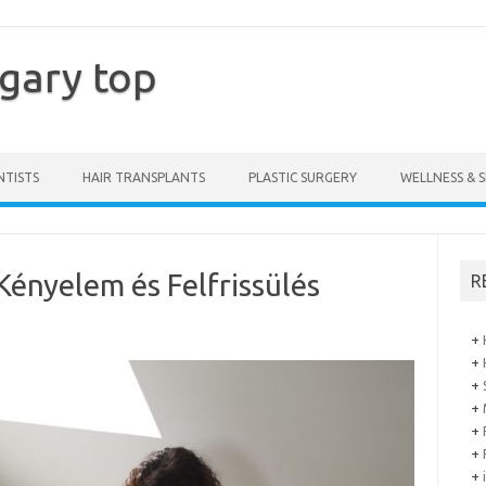
gary top
NTISTS
HAIR TRANSPLANTS
PLASTIC SURGERY
WELLNESS & S
ényelem és Felfrissülés
R
+
+
+
+
+
+
+