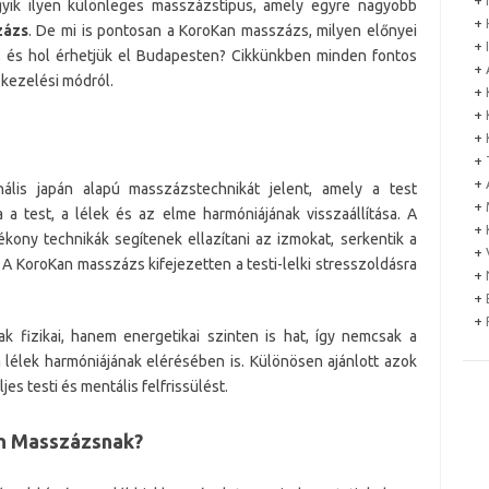
+
gyik ilyen különleges masszázstípus, amely egyre nagyobb
+
zázs
. De mi is pontosan a KoroKan masszázs, milyen előnyei
+
, és hol érhetjük el Budapesten? Cikkünkben minden fontos
+
 kezelési módról.
+
+
+
+
+
ális japán alapú masszázstechnikát jelent, amely a test
+
a a test, a lélek és az elme harmóniájának visszaállítása. A
+
kony technikák segítenek ellazítani az izmokat, serkentik a
+
 A KoroKan masszázs kifejezetten a testi-lelki stresszoldásra
+
+
+
fizikai, hanem energetikai szinten is hat, így nemcsak a
a lélek harmóniájának elérésében is. Különösen ajánlott azok
es testi és mentális felfrissülést.
an Masszázsnak?