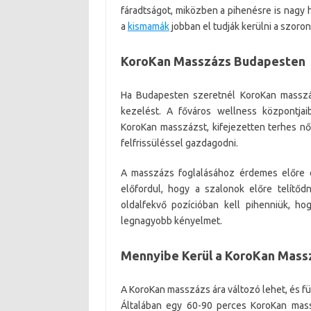
fáradtságot, miközben a pihenésre is nagy h
a
kismamák
jobban el tudják kerülni a szoron
KoroKan Masszázs Budapesten
Ha Budapesten szeretnél KoroKan masszáz
kezelést. A főváros wellness központja
KoroKan masszázst, kifejezetten terhes n
felfrissüléssel gazdagodni.
A masszázs foglalásához érdemes előre é
előfordul, hogy a szalonok előre telítő
oldalfekvő pozícióban kell pihenniük, ho
legnagyobb kényelmet.
Mennyibe Kerül a KoroKan Mass
A KoroKan masszázs ára változó lehet, és f
Általában egy 60-90 perces KoroKan mas