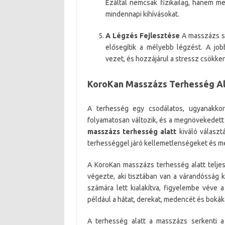
Ezáltal nemcsak fizikailag, hanem me
mindennapi kihívásokat.
A Légzés Fejlesztése
A masszázs so
elősegítik a mélyebb légzést. A job
vezet, és hozzájárul a stressz csökke
KoroKan Masszázs Terhesség Al
A terhesség egy csodálatos, ugyanakkor
folyamatosan változik, és a megnövekedett 
masszázs terhesség alatt
kiváló választ
terhességgel járó kellemetlenségeket és meg
A KoroKan masszázs terhesség alatt telj
végezte, aki tisztában van a várandósság 
számára lett kialakítva, figyelembe véve a
például a hátat, derekat, medencét és bokák
A terhesség alatt a masszázs serkenti a 