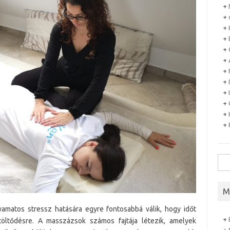
+
+
+
+
+
+
+
+
+
+
+
+
Sea
for:
M
yamatos stressz hatására egyre fontosabbá válik, hogy időt
+
ltöltődésre. A masszázsok számos fajtája létezik, amelyek