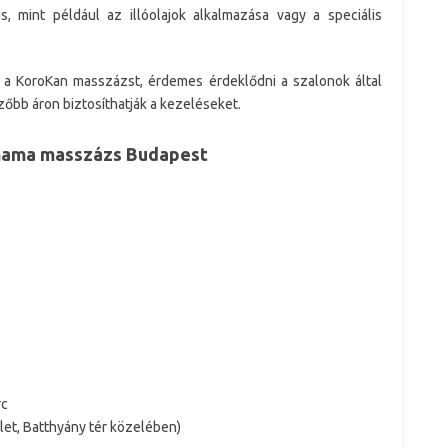
is, mint például az illóolajok alkalmazása vagy a speciális
a KoroKan masszázst, érdemes érdeklődni a szalonok által
zőbb áron biztosíthatják a kezeléseket.
smama masszázs Budapest
rc
ület, Batthyány tér közelében)