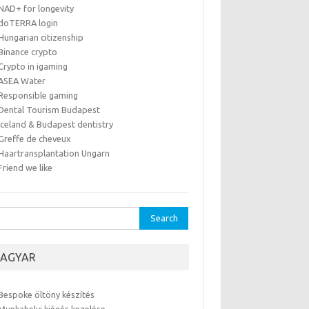
NAD+ for longevity
doTERRA login
Hungarian citizenship
Binance crypto
Crypto in igaming
ASEA Water
Responsible gaming
Dental Tourism Budapest
Iceland & Budapest dentistry
Greffe de cheveux
Haartransplantation Ungarn
Friend we like
rch
AGYAR
Bespoke öltöny készítés