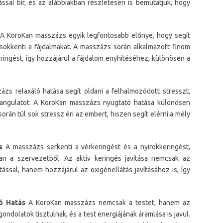
sal bír, és az alábbiakban részletesen is bemutatjuk, hogy
A KoroKan masszázs egyik legfontosabb előnye, hogy segít
sökkenti a fájdalmakat. A masszázs során alkalmazott finom
ringést, így hozzájárul a fájdalom enyhítéséhez, különösen a
zs relaxáló hatása segít oldani a felhalmozódott stresszt,
 hangulatot. A KoroKan masszázs nyugtató hatása különösen
orán túl sok stressz éri az embert, hiszen segít elérni a mély
s
A masszázs serkenti a vérkeringést és a nyirokkeringést,
ában a szervezetből. Az aktív keringés javítása nemcsak az
ással, hanem hozzájárul az oxigénellátás javításához is, így
dó Hatás
A KoroKan masszázs nemcsak a testet, hanem az
a gondolatok tisztulnak, és a test energiájának áramlása is javul.